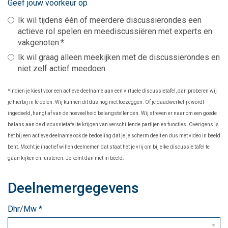
Geef jouw voorkeur op
Ik wil tijdens één of meerdere discussierondes een
actieve rol spelen en meediscussiëren met experts en
vakgenoten.*
Ik wil graag alleen meekijken met de discussierondes en
niet zelf actief meedoen.
*Indien je kiest voor een actieve deelname aan een virtuele discussietafel, dan proberen wij
je hierbij in te delen. Wij kunnen dit dus nog niet toezeggen. Of je daadwerkelijk wordt
ingedeeld, hangt af van de hoeveelheid belangstellenden. Wij streven er naar om een goede
balans aan de discussietafel te krijgen van verschillende partijen en functies. Overigens is
het bij een actieve deelname ook de bedoeling dat je je scherm deelt en dus met video in beeld
bent. Mocht je inactief willen deelnemen dat staat het je vrij om bij elke discussie tafel te
gaan kijken en luisteren. Je komt dan niet in beeld.
Deelnemergegevens
Dhr/Mw
*